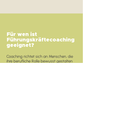
Für wen ist
Führungskräftecoaching
geeignet?
Coaching richtet sich an Menschen, die
ihre berufliche Rolle bewusst gestalten
und weiterentwickeln möchten:
Fachkräfte mit Führungsverantwortung
Menschen in neuen oder erweiterten
Rollen
Selbstständige & Unternehmer*innen
Bei Team- oder Organisationsfragen
unterstützt
Supervision
.
Bei persönlichen Belastungen kann